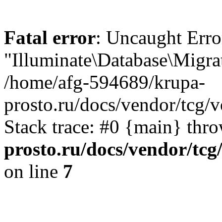
Fatal error
: Uncaught Erro
"Illuminate\Database\Migra
/home/afg-594689/krupa-
prosto.ru/docs/vendor/tcg
Stack trace: #0 {main} thr
prosto.ru/docs/vendor/tc
on line
7