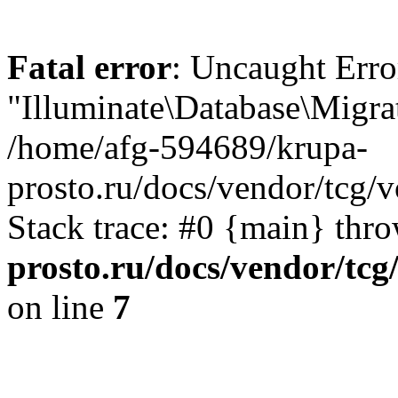
Fatal error
: Uncaught Erro
"Illuminate\Database\Migra
/home/afg-594689/krupa-
prosto.ru/docs/vendor/tcg
Stack trace: #0 {main} thr
prosto.ru/docs/vendor/tc
on line
7