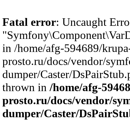
Fatal error
: Uncaught Erro
"Symfony\Component\VarDu
in /home/afg-594689/krupa
prosto.ru/docs/vendor/symf
dumper/Caster/DsPairStub.p
thrown in
/home/afg-5946
prosto.ru/docs/vendor/sy
dumper/Caster/DsPairStu