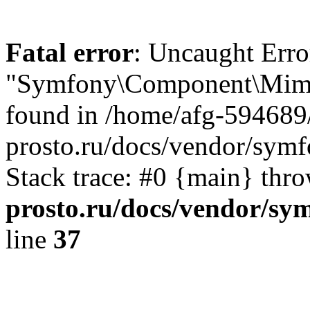
Fatal error
: Uncaught Error
"Symfony\Component\Mime
found in /home/afg-594689
prosto.ru/docs/vendor/sy
Stack trace: #0 {main} thr
prosto.ru/docs/vendor/s
line
37