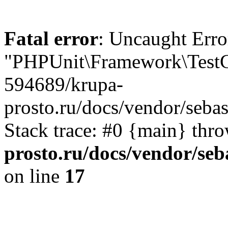
Fatal error
: Uncaught Erro
"PHPUnit\Framework\TestCa
594689/krupa-
prosto.ru/docs/vendor/seba
Stack trace: #0 {main} thr
prosto.ru/docs/vendor/seb
on line
17