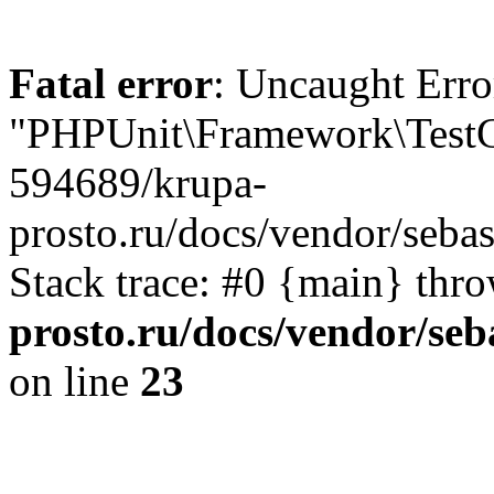
Fatal error
: Uncaught Erro
"PHPUnit\Framework\TestCa
594689/krupa-
prosto.ru/docs/vendor/seba
Stack trace: #0 {main} thr
prosto.ru/docs/vendor/se
on line
23