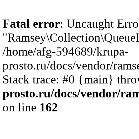
Fatal error
: Uncaught Error
"Ramsey\Collection\QueueIn
/home/afg-594689/krupa-
prosto.ru/docs/vendor/rams
Stack trace: #0 {main} thr
prosto.ru/docs/vendor/ra
on line
162