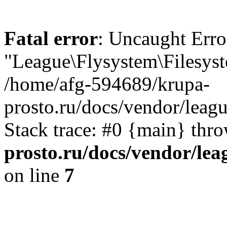
Fatal error
: Uncaught Error
"League\Flysystem\Filesys
/home/afg-594689/krupa-
prosto.ru/docs/vendor/leag
Stack trace: #0 {main} thr
prosto.ru/docs/vendor/lea
on line
7