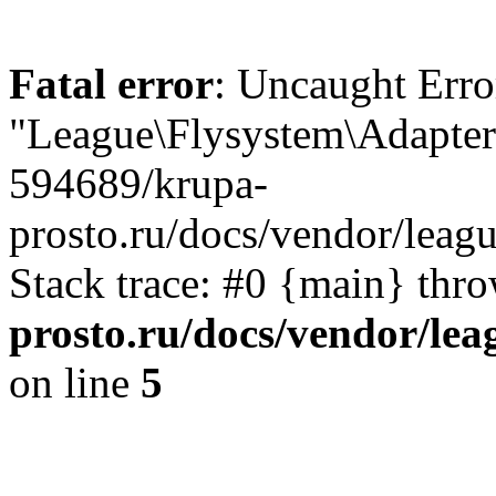
Fatal error
: Uncaught Erro
"League\Flysystem\Adapter\
594689/krupa-
prosto.ru/docs/vendor/leag
Stack trace: #0 {main} thr
prosto.ru/docs/vendor/le
on line
5