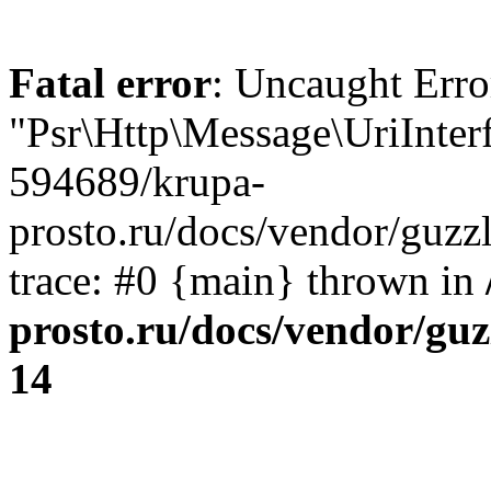
Fatal error
: Uncaught Error
"Psr\Http\Message\UriInter
594689/krupa-
prosto.ru/docs/vendor/guzzl
trace: #0 {main} thrown in
prosto.ru/docs/vendor/guz
14