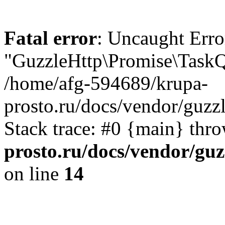
Fatal error
: Uncaught Error
"GuzzleHttp\Promise\TaskQu
/home/afg-594689/krupa-
prosto.ru/docs/vendor/guzz
Stack trace: #0 {main} thr
prosto.ru/docs/vendor/gu
on line
14