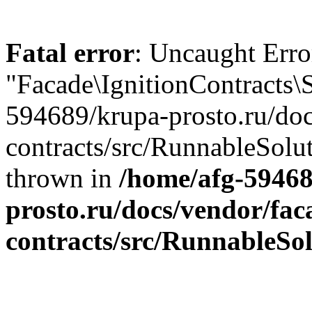
Fatal error
: Uncaught Error
"Facade\IgnitionContracts\
594689/krupa-prosto.ru/doc
contracts/src/RunnableSolu
thrown in
/home/afg-5946
prosto.ru/docs/vendor/faca
contracts/src/RunnableSo